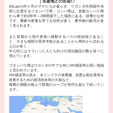
｜生産地との出会い
EtiLabの作り手のママたちが暮らす、ウガンダ共和国中央
部に位置するブタンバラ県・ゴンバ県は、首都カンパラ県
から車で約1時半～2時間南下した場所にある、緑豊かな村
です。
農家や家畜を育てる住民が多く、農作物の販売が多
く見られます。
また首都から地方各地へ移動するバスの経由地であるこ
と、大きな病院や高等学校があることから県外から訪れる
人口が多く、
中心街にはそういった人たち向けの宿泊施設の数も徐々に
増えています。
ブタンバラ県はウガンダの中でも特にHIV感染率が高い地域
と言われています。
HIV感染率の高さ、水インフラの未整備、劣悪な衛生環境を
改善するための経済的余裕の欠如など、
複数の側面が絡んで貧困のループが世代を超えて続いてい
ます。