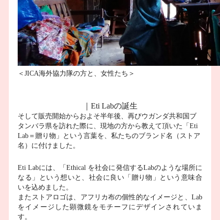
＜JICA海外協力隊の方と、女性たち＞
｜Eti Labの誕生
そして販売開始からおよそ半年後、再びウガンダ共和国ブ
タンバラ県を訪れた際に、
現地の方から教えて頂いた「Eti 
Lab＝贈り物」という言葉を、私たちのブランド名（ストア
名）に付けました。
Eti Labには、「Ethical を社会に発信するLabのような場所に
なる」という想いと、
社会に良い「贈り物」という意味合
いを込めました。
またストアロゴは、アフリカ布の個性的なイメージと、Lab
をイメージした顕微鏡をモチーフにデザインされていま
す。